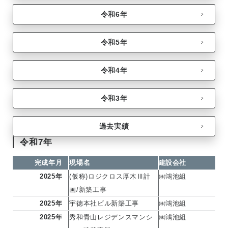
令和6年
令和5年
令和4年
令和3年
過去実績
令和7年
完成年月
現場名
建設会社
2025年
(仮称)ロジクロス厚木Ⅲ計
㈱鴻池組
画/新築工事
2025年
宇徳本社ビル新築工事
㈱鴻池組
2025年
秀和青山レジデンスマンシ
㈱鴻池組