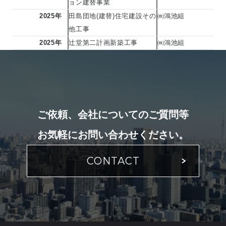
ョン建替事業
2025年
田島団地(建替)住宅建設その
㈱鴻池組
他工事
2025年
辻堂第二計画新築工事
㈱鴻池組
ご依頼、会社についてのご質問等
お気軽にお問い合わせください。
CONTACT